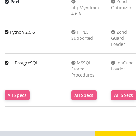
Perl
Zend
phpMyAdmin
Optimizer
4.6.6
Python 2.6.6
FTPES
Zend
Supported
Guard
Loader
PostgreSQL
MSSQL
ionCube
Stored
Loader
Procedures
All Specs
All Specs
All Specs