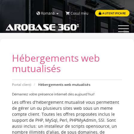
Română
Coșul meu
AUTENTIFICARE
Toggle
navigat
Hébergements web
mutualisés
Portal clienți
Hébergements web mutualisés
Démarrez votre présence internet dès aujourd'hui!
Les offres d'hébergement mutualisé vous permettent
de gérer un ou plusieurs sites web sous un meme
compte client. Toutes les offres proposées inclus le
support de PHP, MySql, Perl, PHPMyAdmin, SSl. Sont
aussi inclus: un installeur de scripts opensource, un
nombre illimités d'alias, de sous domaines, de