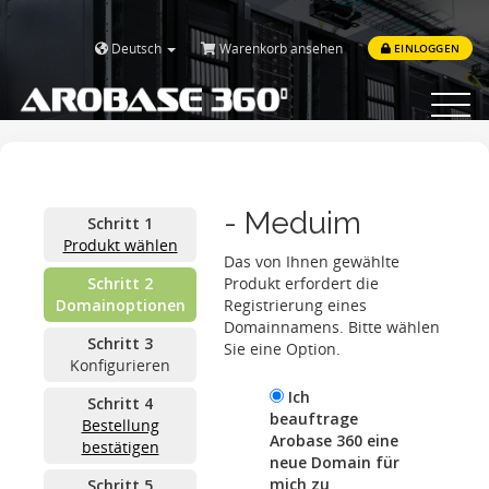
Deutsch
Warenkorb ansehen
EINLOGGEN
Toggle
navigat
- Meduim
Schritt 1
Produkt wählen
Das von Ihnen gewählte
Schritt 2
Produkt erfordert die
Domainoptionen
Registrierung eines
Domainnamens. Bitte wählen
Schritt 3
Sie eine Option.
Konfigurieren
Ich
Schritt 4
beauftrage
Bestellung
Arobase 360 eine
bestätigen
neue Domain für
mich zu
Schritt 5